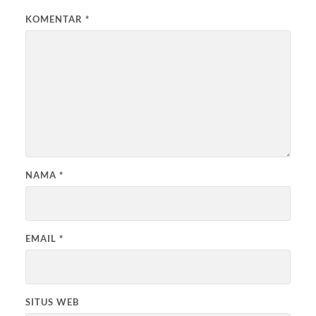
KOMENTAR
*
NAMA
*
EMAIL
*
SITUS WEB