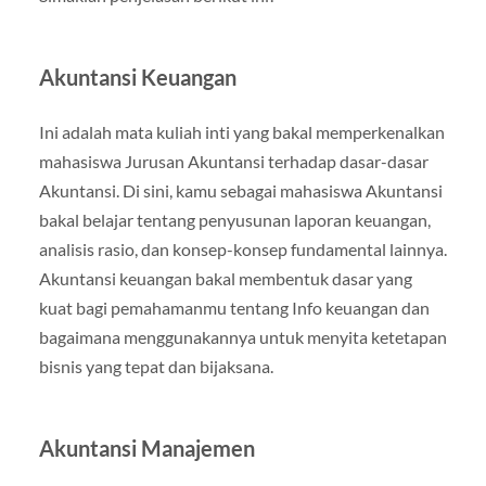
Akuntansi Keuangan
Ini adalah mata kuliah inti yang bakal memperkenalkan
mahasiswa Jurusan Akuntansi terhadap dasar-dasar
Akuntansi. Di sini, kamu sebagai mahasiswa Akuntansi
bakal belajar tentang penyusunan laporan keuangan,
analisis rasio, dan konsep-konsep fundamental lainnya.
Akuntansi keuangan bakal membentuk dasar yang
kuat bagi pemahamanmu tentang Info keuangan dan
bagaimana menggunakannya untuk menyita ketetapan
bisnis yang tepat dan bijaksana.
Akuntansi Manajemen