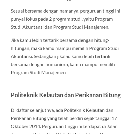
Sesuai bersama dengan namanya, perguruan tinggi ini
punyai fokus pada 2 program studi, yaitu Program
Studi Akuntansi dan Program Studi Manajemen.
Jika kamu lebih tertarik bersama dengan hitung-
hitungan, maka kamu mampu memilih Program Studi
Akuntansi. Sedangkan jikalau kamu lebih tertarik
bersama dengan humaniora, kamu mampu memilih
Program Studi Manajemen
Politeknik Kelautan dan Perikanan Bitung
Di daftar selanjutnya, ada Politeknik Kelautan dan
Perikanan Bitung yang telah berdiri sejak tanggal 17
Oktober 2014. Perguruan tinggi ini terdapat di Jalan