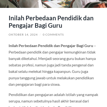
Inilah Perbedaan Pendidik dan
Pengajar Bagi Guru
OKTOBER 14, 2024
/
0 COMMENTS
Inilah Perbedaan Pendidik dan Pengajar Bagi Guru
–
Perbedaan pendidik dan pengajar kemungkinan tidak
banyak diketahui. Menjadi seorang guru bukan hanya
sebatas profesi, namun juga jadi tanda pengenal dan
bakal selalu melekat hingga kapanpun. Guru juga
punya tanggung jawab untuk melakukan pendidikan
dan pengajaran bagi para siswa.
Pendidikan dan pengajaran adalah istilah yang nampak
serupa, namun sebetulnya hasil akhir berasal dari