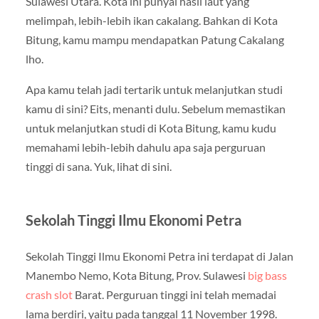
Sulawesi Utara. Kota ini punyai hasil laut yang
melimpah, lebih-lebih ikan cakalang. Bahkan di Kota
Bitung, kamu mampu mendapatkan Patung Cakalang
lho.
Apa kamu telah jadi tertarik untuk melanjutkan studi
kamu di sini? Eits, menanti dulu. Sebelum memastikan
untuk melanjutkan studi di Kota Bitung, kamu kudu
memahami lebih-lebih dahulu apa saja perguruan
tinggi di sana. Yuk, lihat di sini.
Sekolah Tinggi Ilmu Ekonomi Petra
Sekolah Tinggi Ilmu Ekonomi Petra ini terdapat di Jalan
Manembo Nemo, Kota Bitung, Prov. Sulawesi
big bass
crash slot
Barat. Perguruan tinggi ini telah memadai
lama berdiri, yaitu pada tanggal 11 November 1998.