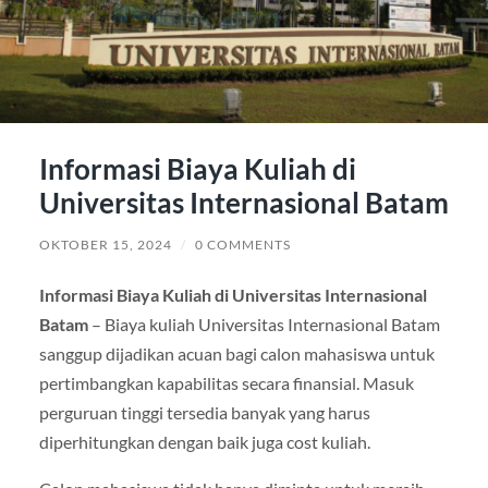
Informasi Biaya Kuliah di
Universitas Internasional Batam
OKTOBER 15, 2024
/
0 COMMENTS
Informasi Biaya Kuliah di Universitas Internasional
Batam
– Biaya kuliah Universitas Internasional Batam
sanggup dijadikan acuan bagi calon mahasiswa untuk
pertimbangkan kapabilitas secara finansial. Masuk
perguruan tinggi tersedia banyak yang harus
diperhitungkan dengan baik juga cost kuliah.