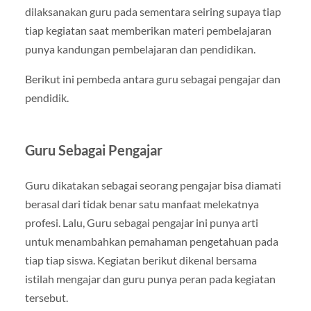
dilaksanakan guru pada sementara seiring supaya tiap
tiap kegiatan saat memberikan materi pembelajaran
punya kandungan pembelajaran dan pendidikan.
Berikut ini pembeda antara guru sebagai pengajar dan
pendidik.
Guru Sebagai Pengajar
Guru dikatakan sebagai seorang pengajar bisa diamati
berasal dari tidak benar satu manfaat melekatnya
profesi. Lalu, Guru sebagai pengajar ini punya arti
untuk menambahkan pemahaman pengetahuan pada
tiap tiap siswa. Kegiatan berikut dikenal bersama
istilah mengajar dan guru punya peran pada kegiatan
tersebut.