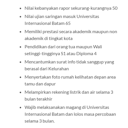
Nilai kebanyakan rapor sekurang-kurangnya 50
Nilai ujian saringan masuk Universitas
Internasional Batam 65
Memiliki prestasi secara akademik maupun non
akademik di tingkat kota
Pendidikan dari orang tua maupun Wali
setinggi-tingginya S1 atau Diploma 4
Mencantumkan surat info tidak sanggup yang
berasal dari Kelurahan
Menyertakan foto rumah kelihatan depan area
tamu dan dapur
Melampirkan rekening listrik dan air selama 3
bulan terakhir
Wajib melaksanakan magang di Universitas
Internasional Batam dan lolos masa percobaan
selama 3 bulan.