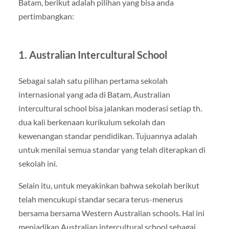
Batam, berikut adalah pilihan yang bisa anda
pertimbangkan:
1. Australian Intercultural School
Sebagai salah satu pilihan pertama sekolah
internasional yang ada di Batam, Australian
intercultural school bisa jalankan moderasi setiap th.
dua kali berkenaan kurikulum sekolah dan
kewenangan standar pendidikan. Tujuannya adalah
untuk menilai semua standar yang telah diterapkan di
sekolah ini.
Selain itu, untuk meyakinkan bahwa sekolah berikut
telah mencukupi standar secara terus-menerus
bersama bersama Western Australian schools. Hal ini
menjadikan Australian intercultural school sebagai