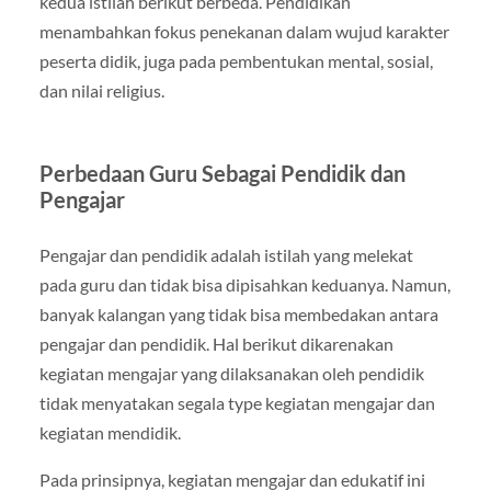
kedua istilah berikut berbeda. Pendidikan
menambahkan fokus penekanan dalam wujud karakter
peserta didik, juga pada pembentukan mental, sosial,
dan nilai religius.
Perbedaan Guru Sebagai Pendidik dan
Pengajar
Pengajar dan pendidik adalah istilah yang melekat
pada guru dan tidak bisa dipisahkan keduanya. Namun,
banyak kalangan yang tidak bisa membedakan antara
pengajar dan pendidik. Hal berikut dikarenakan
kegiatan mengajar yang dilaksanakan oleh pendidik
tidak menyatakan segala type kegiatan mengajar dan
kegiatan mendidik.
Pada prinsipnya, kegiatan mengajar dan edukatif ini