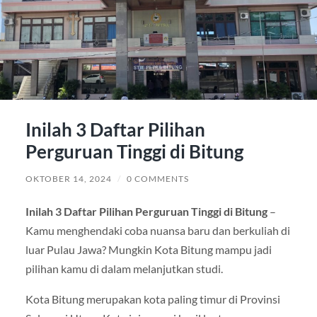
Inilah 3 Daftar Pilihan
Perguruan Tinggi di Bitung
OKTOBER 14, 2024
/
0 COMMENTS
Inilah 3 Daftar Pilihan Perguruan Tinggi di Bitung
–
Kamu menghendaki coba nuansa baru dan berkuliah di
luar Pulau Jawa? Mungkin Kota Bitung mampu jadi
pilihan kamu di dalam melanjutkan studi.
Kota Bitung merupakan kota paling timur di Provinsi