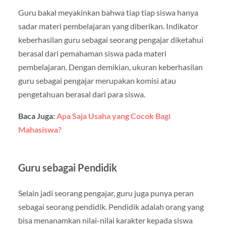
Guru bakal meyakinkan bahwa tiap tiap siswa hanya
sadar materi pembelajaran yang diberikan. Indikator
keberhasilan guru sebagai seorang pengajar diketahui
berasal dari pemahaman siswa pada materi
pembelajaran. Dengan demikian, ukuran keberhasilan
guru sebagai pengajar merupakan komisi atau
pengetahuan berasal dari para siswa.
Baca Juga:
Apa Saja Usaha yang Cocok Bagi
Mahasiswa?
Guru sebagai Pendidik
Selain jadi seorang pengajar, guru juga punya peran
sebagai seorang pendidik. Pendidik adalah orang yang
bisa menanamkan nilai-nilai karakter kepada siswa