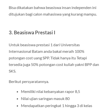
Bisa dikatakan bahwa beasiswa insan independen ini
ditujukan bagi calon mahasiswa yang kurang mampu.
3. Beasiswa Prestasi I
Untuk beasiswa prestasi 1 dari Universitas
Internasional Batam anda bakal meraih 100%
potongan cost uang SPP. Tidak hanya itu Tetapi
tersedia juga 50% potongan cost kuliah yakni BPP dan
SKS.
Berikut persyaratannya.
Memiliki nilai kebanyakan rapor 8,5
Nilai ujian saringan masuk 80
Mendapatkan peringkat 1 hingga 3 di kelas