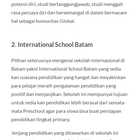
potensi diri, studi bertanggungjawab, studi menggali
rasa percaya diri dan bersemangat di dalam bermacam
hal sebagai komunitas Global.
2. International School Batam
Pilihan seterusnya mengenai sekolah internasional di
Batam yakni International School Batam yang sedia
kan suasana pendidikan yang hangat dan meyakinkan
para pelajar meraih pengalaman pendidikan yang
positif dan menjanjikan. Sekolah ini mempunyai tujuan
untuk sedia kan pendidikan lebih berasal dari semata-
mata Preschool agar para siswa bisa buat persiapan
pendidikan tingkat primary.
Jenjang pendidikan yang ditawarkan di sekolah ini