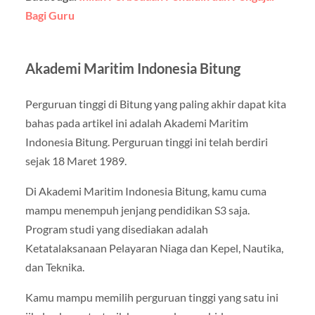
Bagi Guru
Akademi Maritim Indonesia Bitung
Perguruan tinggi di Bitung yang paling akhir dapat kita
bahas pada artikel ini adalah Akademi Maritim
Indonesia Bitung. Perguruan tinggi ini telah berdiri
sejak 18 Maret 1989.
Di Akademi Maritim Indonesia Bitung, kamu cuma
mampu menempuh jenjang pendidikan S3 saja.
Program studi yang disediakan adalah
Ketatalaksanaan Pelayaran Niaga dan Kepel, Nautika,
dan Teknika.
Kamu mampu memilih perguruan tinggi yang satu ini