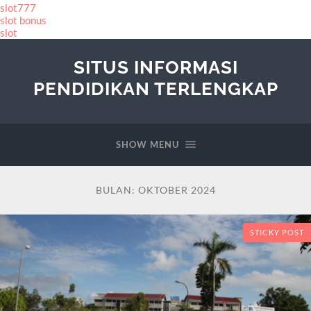
slot777
slot bonus
slot
SITUS INFORMASI
PENDIDIKAN TERLENGKAP
SHOW MENU
BULAN:
OKTOBER 2024
STICKY POST