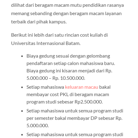
dilihat dari beragam macam mutu pendidikan rasanya
memang sebanding dengan beragam macam layanan
terbaik dari pihak kampus.
Berikut ini lebih dari satu rincian cost kuliah di
Universitas Internasional Batam.
Biaya gedung sesuai dengan gelombang
pendaftaran setiap calon mahasiswa baru.
Biaya gedung ini kisaran menjadi dari Rp.
5.000.000 – Rp. 10.500.000.
Setiap mahasiswa
keluaran macau
bakal
membayar cost PKL di beragam macam
program studi sebesar Rp2.500.000.
Setiap mahasiswa untuk semua program studi
per semester bakal membayar DP sebesar Rp.
5.000.000.
Setiap mahasiswa untuk semua program studi