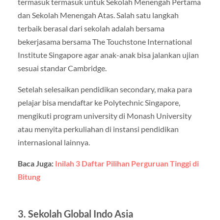
termasuk termasuk untuk Sekolah Menengah Pertama
dan Sekolah Menengah Atas. Salah satu langkah
terbaik berasal dari sekolah adalah bersama
bekerjasama bersama The Touchstone International
Institute Singapore agar anak-anak bisa jalankan ujian
sesuai standar Cambridge.
Setelah selesaikan pendidikan secondary, maka para
pelajar bisa mendaftar ke Polytechnic Singapore,
mengikuti program university di Monash University
atau menyita perkuliahan di instansi pendidikan
internasional lainnya.
Baca Juga:
Inilah 3 Daftar Pilihan Perguruan Tinggi di
Bitung
3. Sekolah Global Indo Asia