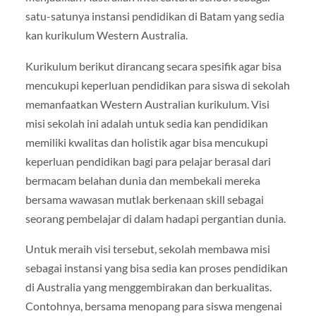
satu-satunya instansi pendidikan di Batam yang sedia
kan kurikulum Western Australia.
Kurikulum berikut dirancang secara spesifik agar bisa
mencukupi keperluan pendidikan para siswa di sekolah
memanfaatkan Western Australian kurikulum. Visi
misi sekolah ini adalah untuk sedia kan pendidikan
memiliki kwalitas dan holistik agar bisa mencukupi
keperluan pendidikan bagi para pelajar berasal dari
bermacam belahan dunia dan membekali mereka
bersama wawasan mutlak berkenaan skill sebagai
seorang pembelajar di dalam hadapi pergantian dunia.
Untuk meraih visi tersebut, sekolah membawa misi
sebagai instansi yang bisa sedia kan proses pendidikan
di Australia yang menggembirakan dan berkualitas.
Contohnya, bersama menopang para siswa mengenai