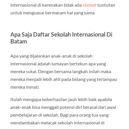
internasional di karenakan tidak ada
sbobet
tuntutan
untuk menguasai bermacam hal yang sama.
Apa Saja Daftar Sekolah Internasional Di
Batam
Apa yang dijalankan anak-anak di sekolah
internasional adalah lumayan bertekun apa yang
mereka sukai. Dengan bersama langkah inilah maka
mereka menjadi lebih ahli pada bidang yang terlampau
mereka minati.
Itulah mengapa keberhasilan jauh lebih baik apabila
anak-anak bisa menggali potensi diri berasal dari awal
pembelajaran di sekolah. Bagi para orang tua yang
mendambakan melacak sekolah internasional di