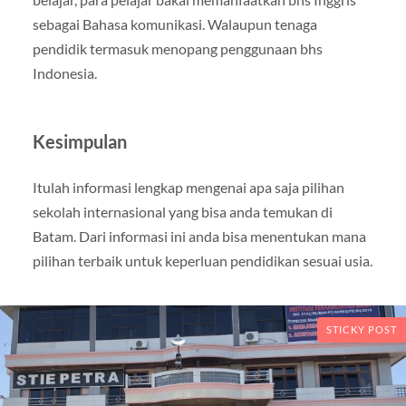
sebagai Bahasa komunikasi. Walaupun tenaga
pendidik termasuk menopang penggunaan bhs
Indonesia.
Kesimpulan
Itulah informasi lengkap mengenai apa saja pilihan
sekolah internasional yang bisa anda temukan di
Batam. Dari informasi ini anda bisa menentukan mana
pilihan terbaik untuk keperluan pendidikan sesuai usia.
STICKY POST