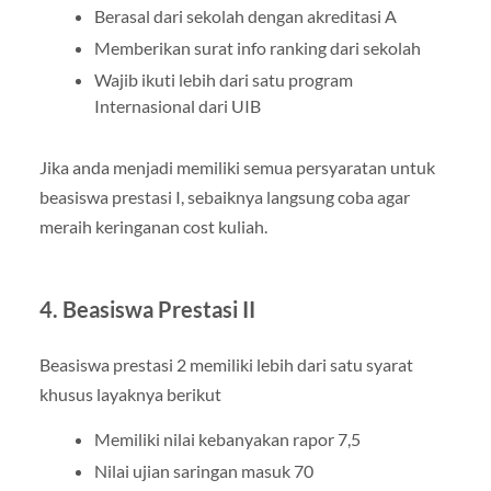
Berasal dari sekolah dengan akreditasi A
Memberikan surat info ranking dari sekolah
Wajib ikuti lebih dari satu program
Internasional dari UIB
Jika anda menjadi memiliki semua persyaratan untuk
beasiswa prestasi I, sebaiknya langsung coba agar
meraih keringanan cost kuliah.
4. Beasiswa Prestasi II
Beasiswa prestasi 2 memiliki lebih dari satu syarat
khusus layaknya berikut
Memiliki nilai kebanyakan rapor 7,5
Nilai ujian saringan masuk 70