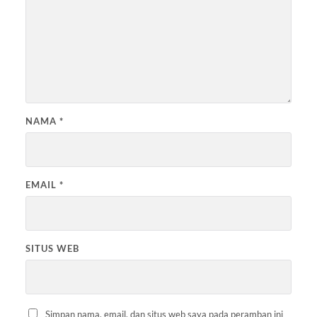
NAMA
*
EMAIL
*
SITUS WEB
Simpan nama, email, dan situs web saya pada peramban ini