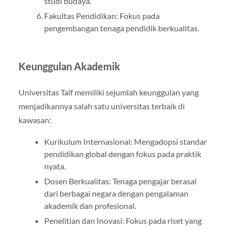
studi budaya.
Fakultas Pendidikan: Fokus pada
pengembangan tenaga pendidik berkualitas.
Keunggulan Akademik
Universitas Taif memiliki sejumlah keunggulan yang
menjadikannya salah satu universitas terbaik di
kawasan:
Kurikulum Internasional: Mengadopsi standar
pendidikan global dengan fokus pada praktik
nyata.
Dosen Berkualitas: Tenaga pengajar berasal
dari berbagai negara dengan pengalaman
akademik dan profesional.
Penelitian dan Inovasi: Fokus pada riset yang