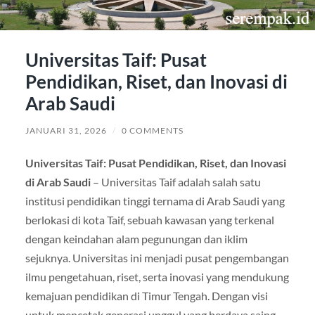
Universitas Taif: Pusat
Pendidikan, Riset, dan Inovasi di
Arab Saudi
JANUARI 31, 2026
/
0 COMMENTS
Universitas Taif: Pusat Pendidikan, Riset, dan Inovasi
di Arab Saudi
– Universitas Taif adalah salah satu
institusi pendidikan tinggi ternama di Arab Saudi yang
berlokasi di kota Taif, sebuah kawasan yang terkenal
dengan keindahan alam pegunungan dan iklim
sejuknya. Universitas ini menjadi pusat pengembangan
ilmu pengetahuan, riset, serta inovasi yang mendukung
kemajuan pendidikan di Timur Tengah. Dengan visi
untuk mencetak generasi unggul yang berdaya saing