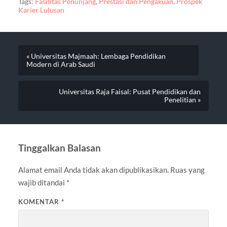
Tags:
Fasilitas Penunjang
,
Prestasi dan Pengakuan
,
Prospek
Karier Lulusan
« Universitas Majmaah: Lembaga Pendidikan
Modern di Arab Saudi
Universitas Raja Faisal: Pusat Pendidikan dan
Penelitian »
Tinggalkan Balasan
Alamat email Anda tidak akan dipublikasikan.
Ruas yang
wajib ditandai
*
KOMENTAR
*