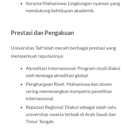
Asrama Mahasiswa: Lingkungan nyaman yang
mendukung kehidupan akademik.
Prestasi dan Pengakuan
Universitas Taif telah meraih berbagai prestasi yang
memperkuat reputasinya:
Akreditasi Internasional: Program studi diakui
oleh lembaga akreditasi global.
Penghargaan Riset: Mahasiswa dan dosen
sering memenangkan kompetisi penelitian
internasional.
Reputasi Regional: Diakui sebagai salah satu
universitas swasta terbaik di Arab Saudi dan
Timur Tengah.