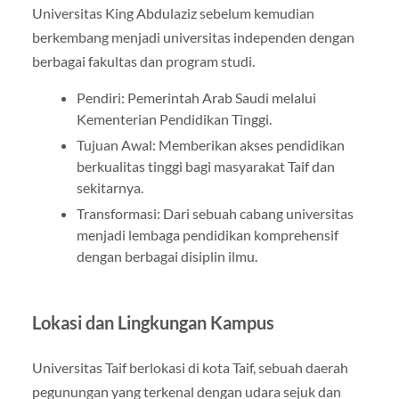
Universitas King Abdulaziz sebelum kemudian
berkembang menjadi universitas independen dengan
berbagai fakultas dan program studi.
Pendiri: Pemerintah Arab Saudi melalui
Kementerian Pendidikan Tinggi.
Tujuan Awal: Memberikan akses pendidikan
berkualitas tinggi bagi masyarakat Taif dan
sekitarnya.
Transformasi: Dari sebuah cabang universitas
menjadi lembaga pendidikan komprehensif
dengan berbagai disiplin ilmu.
Lokasi dan Lingkungan Kampus
Universitas Taif berlokasi di kota Taif, sebuah daerah
pegunungan yang terkenal dengan udara sejuk dan