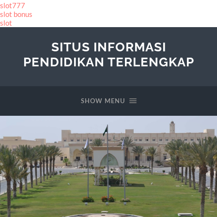
slot777
slot bonus
slot
SITUS INFORMASI
PENDIDIKAN TERLENGKAP
SHOW MENU