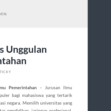
MIN
s Unggulan
ntahan
TICKY
lmu Pemerintahan
– Jurusan Ilmu
puler bagi mahasiswa yang tertarik
rasi negara. Memilih universitas yang
as pendidikan, jaringan profesional,