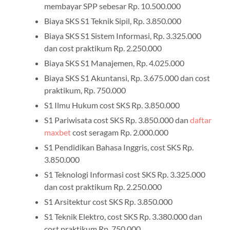
membayar SPP sebesar Rp. 10.500.000
Biaya SKS S1 Teknik Sipil, Rp. 3.850.000
Biaya SKS S1 Sistem Informasi, Rp. 3.325.000
dan cost praktikum Rp. 2.250.000
Biaya SKS S1 Manajemen, Rp. 4.025.000
Biaya SKS S1 Akuntansi, Rp. 3.675.000 dan cost
praktikum, Rp. 750.000
S1 Ilmu Hukum cost SKS Rp. 3.850.000
S1 Pariwisata cost SKS Rp. 3.850.000 dan
daftar
maxbet
cost seragam Rp. 2.000.000
S1 Pendidikan Bahasa Inggris, cost SKS Rp.
3.850.000
S1 Teknologi Informasi cost SKS Rp. 3.325.000
dan cost praktikum Rp. 2.250.000
S1 Arsitektur cost SKS Rp. 3.850.000
S1 Teknik Elektro, cost SKS Rp. 3.380.000 dan
cost praktikum Rp. 750.000