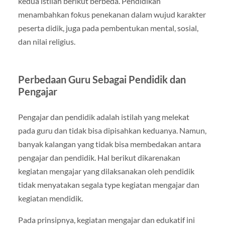
kedua istilah berikut berbeda. Pendidikan
menambahkan fokus penekanan dalam wujud karakter
peserta didik, juga pada pembentukan mental, sosial,
dan nilai religius.
Perbedaan Guru Sebagai Pendidik dan
Pengajar
Pengajar dan pendidik adalah istilah yang melekat
pada guru dan tidak bisa dipisahkan keduanya. Namun,
banyak kalangan yang tidak bisa membedakan antara
pengajar dan pendidik. Hal berikut dikarenakan
kegiatan mengajar yang dilaksanakan oleh pendidik
tidak menyatakan segala type kegiatan mengajar dan
kegiatan mendidik.
Pada prinsipnya, kegiatan mengajar dan edukatif ini