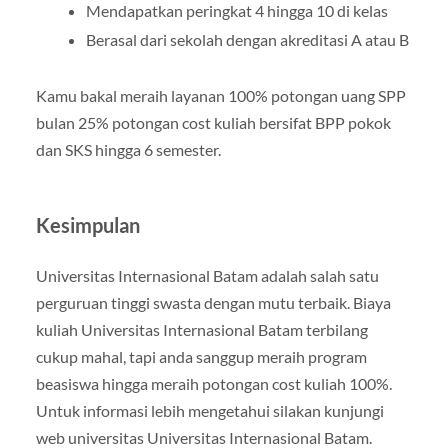
Mendapatkan peringkat 4 hingga 10 di kelas
Berasal dari sekolah dengan akreditasi A atau B
Kamu bakal meraih layanan 100% potongan uang SPP
bulan 25% potongan cost kuliah bersifat BPP pokok
dan SKS hingga 6 semester.
Kesimpulan
Universitas Internasional Batam adalah salah satu
perguruan tinggi swasta dengan mutu terbaik. Biaya
kuliah Universitas Internasional Batam terbilang
cukup mahal, tapi anda sanggup meraih program
beasiswa hingga meraih potongan cost kuliah 100%.
Untuk informasi lebih mengetahui silakan kunjungi
web universitas Universitas Internasional Batam.