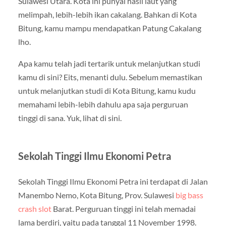
Sulawesi Utara. Kota ini punyai hasil laut yang
melimpah, lebih-lebih ikan cakalang. Bahkan di Kota
Bitung, kamu mampu mendapatkan Patung Cakalang
lho.
Apa kamu telah jadi tertarik untuk melanjutkan studi
kamu di sini? Eits, menanti dulu. Sebelum memastikan
untuk melanjutkan studi di Kota Bitung, kamu kudu
memahami lebih-lebih dahulu apa saja perguruan
tinggi di sana. Yuk, lihat di sini.
Sekolah Tinggi Ilmu Ekonomi Petra
Sekolah Tinggi Ilmu Ekonomi Petra ini terdapat di Jalan
Manembo Nemo, Kota Bitung, Prov. Sulawesi
big bass
crash slot
Barat. Perguruan tinggi ini telah memadai
lama berdiri, yaitu pada tanggal 11 November 1998.