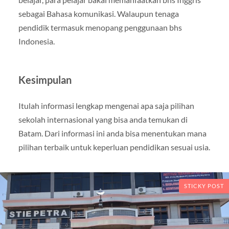
sebagai Bahasa komunikasi. Walaupun tenaga
pendidik termasuk menopang penggunaan bhs
Indonesia.
Kesimpulan
Itulah informasi lengkap mengenai apa saja pilihan
sekolah internasional yang bisa anda temukan di
Batam. Dari informasi ini anda bisa menentukan mana
pilihan terbaik untuk keperluan pendidikan sesuai usia.
STICKY POST