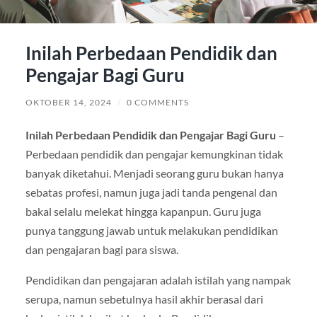
Inilah Perbedaan Pendidik dan
Pengajar Bagi Guru
OKTOBER 14, 2024
/
0 COMMENTS
Inilah Perbedaan Pendidik dan Pengajar Bagi Guru
–
Perbedaan pendidik dan pengajar kemungkinan tidak
banyak diketahui. Menjadi seorang guru bukan hanya
sebatas profesi, namun juga jadi tanda pengenal dan
bakal selalu melekat hingga kapanpun. Guru juga
punya tanggung jawab untuk melakukan pendidikan
dan pengajaran bagi para siswa.
Pendidikan dan pengajaran adalah istilah yang nampak
serupa, namun sebetulnya hasil akhir berasal dari