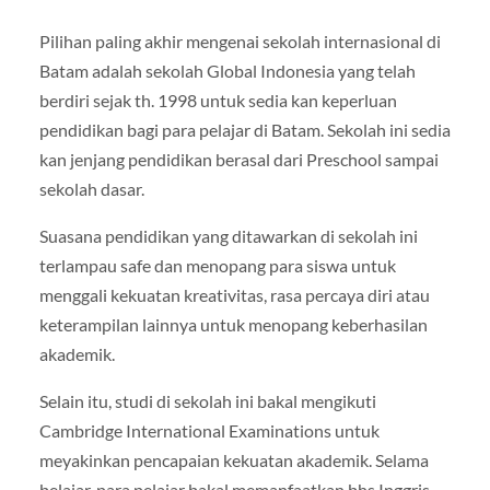
Pilihan paling akhir mengenai sekolah internasional di
Batam adalah sekolah Global Indonesia yang telah
berdiri sejak th. 1998 untuk sedia kan keperluan
pendidikan bagi para pelajar di Batam. Sekolah ini sedia
kan jenjang pendidikan berasal dari Preschool sampai
sekolah dasar.
Suasana pendidikan yang ditawarkan di sekolah ini
terlampau safe dan menopang para siswa untuk
menggali kekuatan kreativitas, rasa percaya diri atau
keterampilan lainnya untuk menopang keberhasilan
akademik.
Selain itu, studi di sekolah ini bakal mengikuti
Cambridge International Examinations untuk
meyakinkan pencapaian kekuatan akademik. Selama
belajar, para pelajar bakal memanfaatkan bhs Inggris