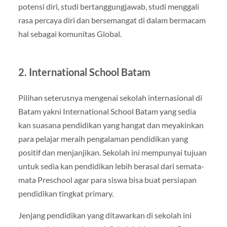
potensi diri, studi bertanggungjawab, studi menggali
rasa percaya diri dan bersemangat di dalam bermacam
hal sebagai komunitas Global.
2. International School Batam
Pilihan seterusnya mengenai sekolah internasional di
Batam yakni International School Batam yang sedia
kan suasana pendidikan yang hangat dan meyakinkan
para pelajar meraih pengalaman pendidikan yang
positif dan menjanjikan. Sekolah ini mempunyai tujuan
untuk sedia kan pendidikan lebih berasal dari semata-
mata Preschool agar para siswa bisa buat persiapan
pendidikan tingkat primary.
Jenjang pendidikan yang ditawarkan di sekolah ini