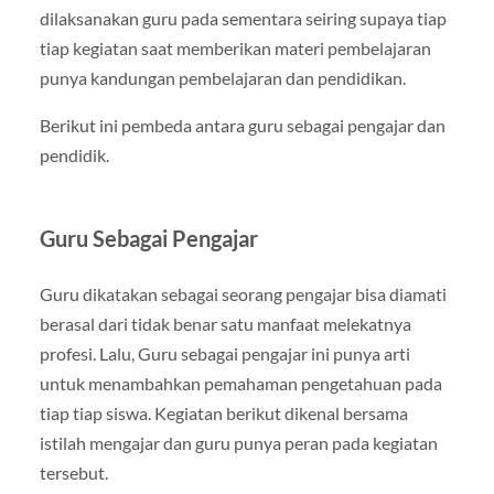
dilaksanakan guru pada sementara seiring supaya tiap
tiap kegiatan saat memberikan materi pembelajaran
punya kandungan pembelajaran dan pendidikan.
Berikut ini pembeda antara guru sebagai pengajar dan
pendidik.
Guru Sebagai Pengajar
Guru dikatakan sebagai seorang pengajar bisa diamati
berasal dari tidak benar satu manfaat melekatnya
profesi. Lalu, Guru sebagai pengajar ini punya arti
untuk menambahkan pemahaman pengetahuan pada
tiap tiap siswa. Kegiatan berikut dikenal bersama
istilah mengajar dan guru punya peran pada kegiatan
tersebut.