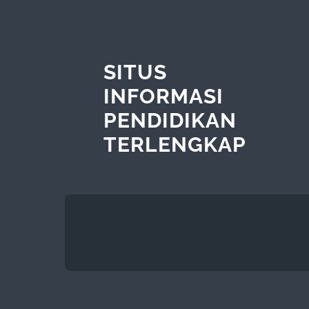
SITUS
INFORMASI
PENDIDIKAN
TERLENGKAP