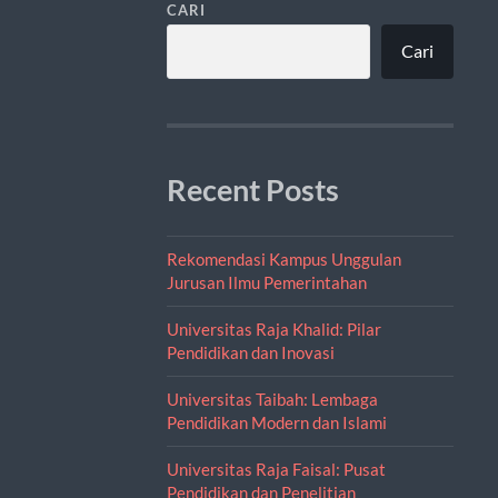
CARI
Cari
Recent Posts
Rekomendasi Kampus Unggulan
Jurusan Ilmu Pemerintahan
Universitas Raja Khalid: Pilar
Pendidikan dan Inovasi
Universitas Taibah: Lembaga
Pendidikan Modern dan Islami
Universitas Raja Faisal: Pusat
Pendidikan dan Penelitian