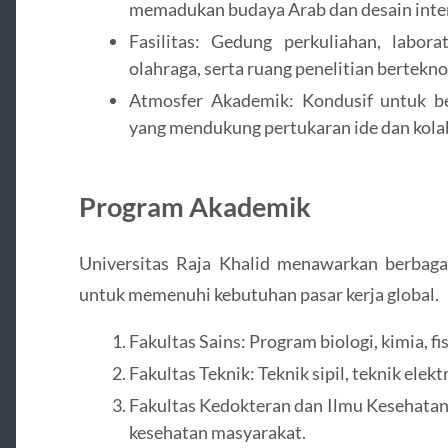
memadukan budaya Arab dan desain inter
Fasilitas: Gedung perkuliahan, labora
olahraga, serta ruang penelitian berteknol
Atmosfer Akademik: Kondusif untuk bel
yang mendukung pertukaran ide dan kolab
Program Akademik
Universitas Raja Khalid menawarkan berbag
untuk memenuhi kebutuhan pasar kerja global.
Fakultas Sains: Program biologi, kimia, f
Fakultas Teknik: Teknik sipil, teknik elekt
Fakultas Kedokteran dan Ilmu Kesehatan:
kesehatan masyarakat.