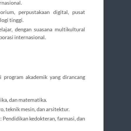
nasional.
torium, perpustakaan digital, pusat
ogi tinggi.
ajar, dengan suasana multikultural
orasi internasional.
ai program akademik yang dirancang
isika, dan matematika.
ro, teknik mesin, dan arsitektur.
 Pendidikan kedokteran, farmasi, dan