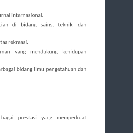
rnal internasional.
ian di bidang sains, teknik, dan
tas rekreasi.
aman yang mendukung kehidupan
erbagai bidang ilmu pengetahuan dan
rbagai prestasi yang memperkuat