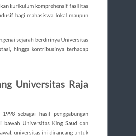
rkan kurikulum komprehensif, fasilitas
ndusif bagi mahasiswa lokal maupun
genai sejarah berdirinya Universitas
stasi, hingga kontribusinya terhadap
ng Universitas Raja
n 1998 sebagai hasil penggabungan
di bawah Universitas King Saud dan
al, universitas ini dirancang untuk