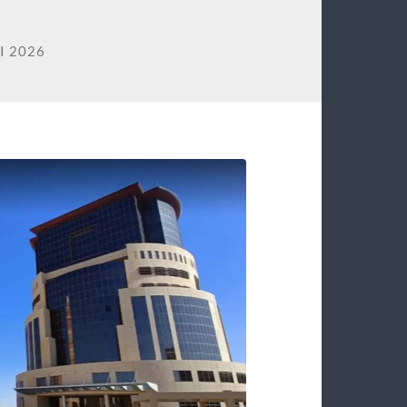
I 2026