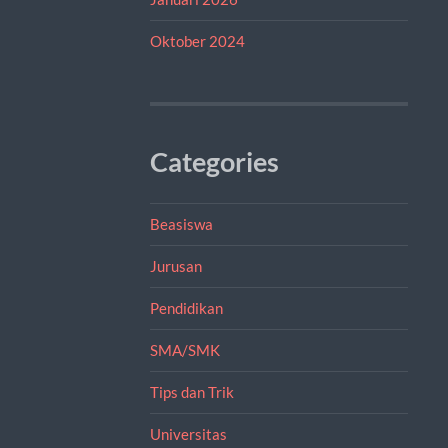
Oktober 2024
Categories
Beasiswa
Jurusan
Pendidikan
SMA/SMK
Tips dan Trik
Universitas