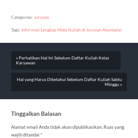
Categories:
Jurusan
Tags:
Informasi Lengkap Mata Kuliah di Jurusan Akuntansi
« Perhatikan Hal Ini Sebelum Daftar Kuliah Kelas
Karyawan
Hal yang Harus Diketahui Sebelum Daftar Kuliah Sabtu
Minggu »
Tinggalkan Balasan
Alamat email Anda tidak akan dipublikasikan.
Ruas yang
wajib ditandai
*