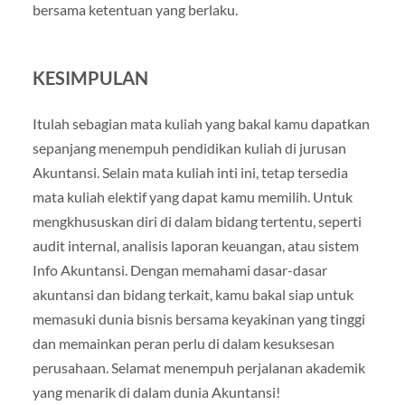
bersama ketentuan yang berlaku.
KESIMPULAN
Itulah sebagian mata kuliah yang bakal kamu dapatkan
sepanjang menempuh pendidikan kuliah di jurusan
Akuntansi. Selain mata kuliah inti ini, tetap tersedia
mata kuliah elektif yang dapat kamu memilih. Untuk
mengkhususkan diri di dalam bidang tertentu, seperti
audit internal, analisis laporan keuangan, atau sistem
Info Akuntansi. Dengan memahami dasar-dasar
akuntansi dan bidang terkait, kamu bakal siap untuk
memasuki dunia bisnis bersama keyakinan yang tinggi
dan memainkan peran perlu di dalam kesuksesan
perusahaan. Selamat menempuh perjalanan akademik
yang menarik di dalam dunia Akuntansi!