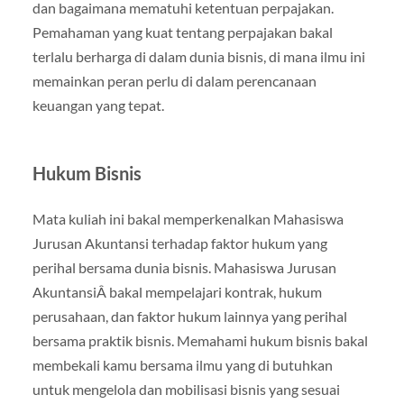
dan bagaimana mematuhi ketentuan perpajakan.
Pemahaman yang kuat tentang perpajakan bakal
terlalu berharga di dalam dunia bisnis, di mana ilmu ini
memainkan peran perlu di dalam perencanaan
keuangan yang tepat.
Hukum Bisnis
Mata kuliah ini bakal memperkenalkan Mahasiswa
Jurusan Akuntansi terhadap faktor hukum yang
perihal bersama dunia bisnis. Mahasiswa Jurusan
AkuntansiÂ bakal mempelajari kontrak, hukum
perusahaan, dan faktor hukum lainnya yang perihal
bersama praktik bisnis. Memahami hukum bisnis bakal
membekali kamu bersama ilmu yang di butuhkan
untuk mengelola dan mobilisasi bisnis yang sesuai