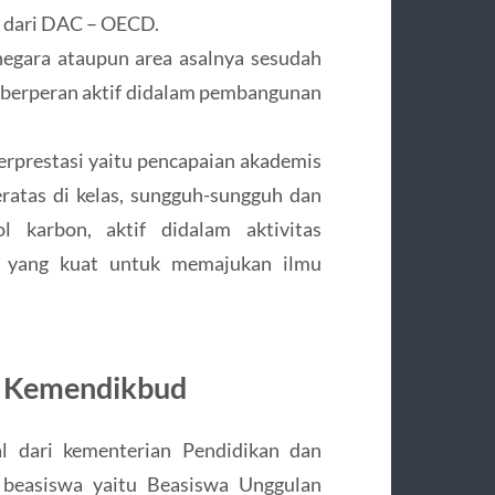
l dari DAC – OECD.
egara ataupun area asalnya sesudah
 berperan aktif didalam pembangunan
erprestasi yaitu pencapaian akademis
eratas di kelas, sungguh-sungguh dan
karbon, aktif didalam aktivitas
 yang kuat untuk memajukan ilmu
an Kemendikbud
al dari kementerian Pendidikan dan
 beasiswa yaitu Beasiswa Unggulan