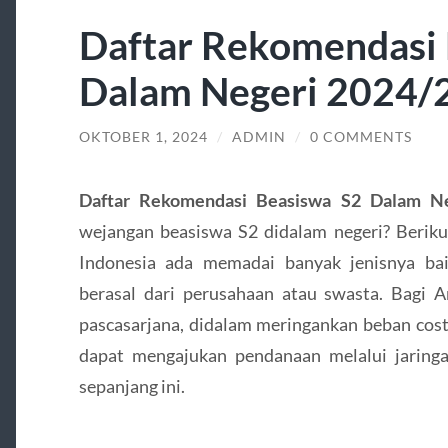
Daftar Rekomendasi 
Dalam Negeri 2024/
OKTOBER 1, 2024
/
ADMIN
/
0 COMMENTS
Daftar Rekomendasi Beasiswa S2 Dalam N
wejangan beasiswa S2 didalam negeri? Beriku
Indonesia ada memadai banyak jenisnya ba
berasal dari perusahaan atau swasta. Bagi 
pascasarjana, didalam meringankan beban cost 
dapat mengajukan pendanaan melalui jaringa
sepanjang ini.