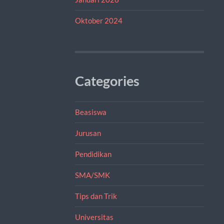
Oktober 2024
Categories
Beasiswa
Jurusan
Pendidikan
SMA/SMK
Tips dan Trik
Universitas