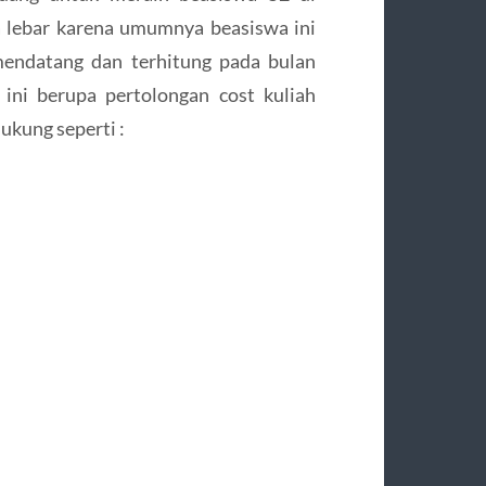
a lebar karena umumnya beasiswa ini
mendatang dan terhitung pada bulan
ini berupa pertolongan cost kuliah
ukung seperti :