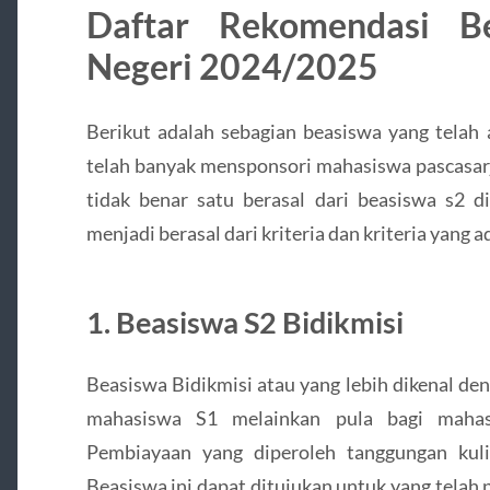
Daftar Rekomendasi B
Negeri 2024/2025
Berikut adalah sebagian beasiswa yang telah 
telah banyak mensponsori mahasiswa pascasarj
tidak benar satu berasal dari beasiswa s2
menjadi berasal dari kriteria dan kriteria yang a
1. Beasiswa S2 Bidikmisi
Beasiswa Bidikmisi atau yang lebih dikenal de
mahasiswa S1 melainkan pula bagi mahas
Pembiayaan yang diperoleh tanggungan kul
Beasiswa ini dapat ditujukan untuk yang telah