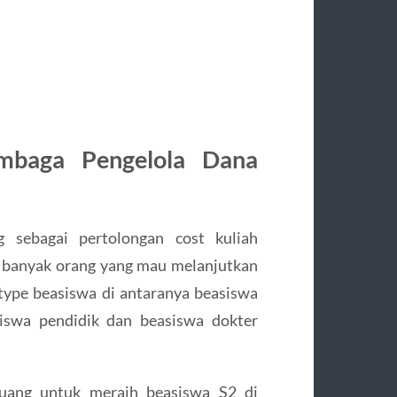
mbaga Pengelola Dana
 sebagai pertolongan cost kuliah
gi banyak orang yang mau melanjutkan
type beasiswa di antaranya beasiswa
siswa pendidik dan beasiswa dokter
luang untuk meraih beasiswa S2 di