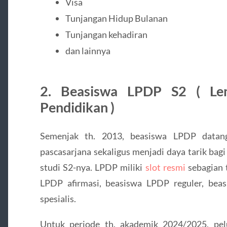
Visa
Tunjangan Hidup Bulanan
Tunjangan kehadiran
dan lainnya
2. Beasiswa LPDP S2 ( Le
Pendidikan )
Semenjak th. 2013, beasiswa LPDP datang
pascasarjana sekaligus menjadi daya tarik ba
studi S2-nya. LPDP miliki
slot resmi
sebagian 
LPDP afirmasi, beasiswa LPDP reguler, bea
spesialis.
Untuk periode th. akademik 2024/2025, pe