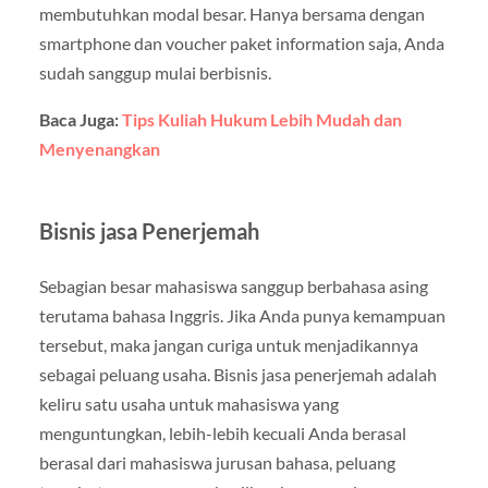
membutuhkan modal besar. Hanya bersama dengan
smartphone dan voucher paket information saja, Anda
sudah sanggup mulai berbisnis.
Baca Juga:
Tips Kuliah Hukum Lebih Mudah dan
Menyenangkan
Bisnis jasa Penerjemah
Sebagian besar mahasiswa sanggup berbahasa asing
terutama bahasa Inggris. Jika Anda punya kemampuan
tersebut, maka jangan curiga untuk menjadikannya
sebagai peluang usaha. Bisnis jasa penerjemah adalah
keliru satu usaha untuk mahasiswa yang
menguntungkan, lebih-lebih kecuali Anda berasal
berasal dari mahasiswa jurusan bahasa, peluang