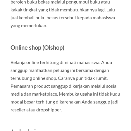
beroleh buku bekas melalui pengumpul buku atau
kakak tingkat yang tidak membutuhkannya lagi. Lalu
jual kembali buku bekas tersebut kepada mahasiswa
yang memerlukan.
Online shop (Olshop)
Belanja online terhitung diminati mahasiswa. Anda
sanggup manfaatkan peluang ini bersama dengan
terhubung online shop. Caranya pun tidak rumit.
Pemasaran product sanggup dikerjakan melalui sosial
media dan marketplace. Membuka usaha ini tidak kudu
modal besar terhitung dikarenakan Anda sanggup jadi
reseller atau dropshipper.