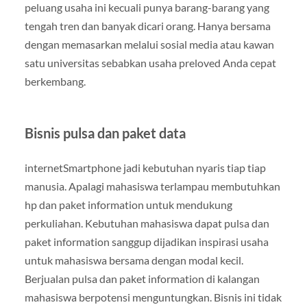
peluang usaha ini kecuali punya barang-barang yang
tengah tren dan banyak dicari orang. Hanya bersama
dengan memasarkan melalui sosial media atau kawan
satu universitas sebabkan usaha preloved Anda cepat
berkembang.
Bisnis pulsa dan paket data
internetSmartphone jadi kebutuhan nyaris tiap tiap
manusia. Apalagi mahasiswa terlampau membutuhkan
hp dan paket information untuk mendukung
perkuliahan. Kebutuhan mahasiswa dapat pulsa dan
paket information sanggup dijadikan inspirasi usaha
untuk mahasiswa bersama dengan modal kecil.
Berjualan pulsa dan paket information di kalangan
mahasiswa berpotensi menguntungkan. Bisnis ini tidak