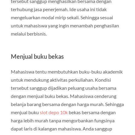
tersebut sanggup menghasilkan bersama dengan
terhubung jasa penerjemah. Ide usaha ini tidak
mengeluarkan modal mirip sekali. Sehingga sesuai
untuk mahasiswa yang ingin menambah penghasilan
melalui berbisnis.
Menjual buku bekas
Mahasiswa tentu membutuhkan buku-buku akademik
untuk mendukung aktivitas perkuliahan. Kondisi
tersebut sanggup dijadikan peluang usaha bersama
dengan menjual buku bekas. Mahasiswa cenderung
belanja barang bersama dengan harga murah. Sehingga
menjual buku
slot depo 10k
bekas bersama dengan
harga lebih murah tanpa mengorbankan fungsinya
dapat laris di kalangan mahasiswa. Anda sanggup