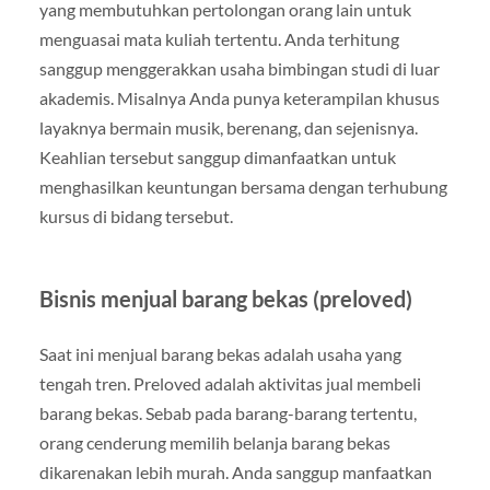
yang membutuhkan pertolongan orang lain untuk
menguasai mata kuliah tertentu. Anda terhitung
sanggup menggerakkan usaha bimbingan studi di luar
akademis. Misalnya Anda punya keterampilan khusus
layaknya bermain musik, berenang, dan sejenisnya.
Keahlian tersebut sanggup dimanfaatkan untuk
menghasilkan keuntungan bersama dengan terhubung
kursus di bidang tersebut.
Bisnis menjual barang bekas (preloved)
Saat ini menjual barang bekas adalah usaha yang
tengah tren. Preloved adalah aktivitas jual membeli
barang bekas. Sebab pada barang-barang tertentu,
orang cenderung memilih belanja barang bekas
dikarenakan lebih murah. Anda sanggup manfaatkan