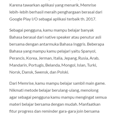
Karena tawarkan aplikasi yang menarik, Memrise
lebih-lebih berhasil meraih penghargaan berasal dari
Google Play I/O sebagai aplikasi terbaik th. 2017.
Sebagai pengguna, kamu mampu belajar banyak
Bahasa berasal dari native speaker atau penutur asli
bersama dengan antarmuka Bahasa Inggris. Beberapa
Bahasa yang mampu kamu pelajari yaitu Spanyol,
Perancis, Korea, Jerman, Italia, Jepang, Rusia, Arab,
Mandarin, Portugis, Belanda, Mongol, Islan, Turki,
Norsk, Dansk, Swensk, dan Polski.
Dari Memrise, kamu mampu belajar sambil main game.
Nikmati metode belajar berulang-ulang, menolong
agar sebagai pengguna kamu mampu mengingat semua
materi belajar bersama dengan mudah. Manfaatkan
fitur progress dan reminder gara-gara join bersama