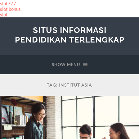
slot777
slot bonus
slot
SITUS INFORMASI
PENDIDIKAN TERLENGKAP
SHOW MENU
TAG:
INSTITUT ASIA